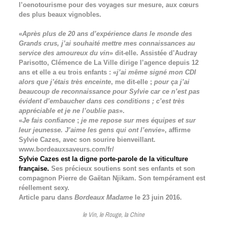
l’oenotourisme pour des voyages sur mesure, aux cœurs
des plus beaux vignobles.
«
Après plus de 20 ans d’expérience dans le monde des
Grands crus, j’ai souhaité mettre mes connaissances au
service des amoureux du vin
» dit-elle. Assistée d’Audray
Parisotto, Clémence de La Ville dirige l’agence depuis 12
ans et elle a eu trois enfants : «
j’ai même signé mon CDI
alors que j’étais très enceinte
, me dit-elle ;
pour ça j’ai
beaucoup de reconnaissance pour Sylvie car ce n’est pas
évident d’embaucher dans ces conditions ; c’est très
appréciable et je ne l’oublie pas
».
«
Je fais confiance
;
je me repose sur mes équipes et sur
leur jeunesse. J’aime les gens qui ont l’envie
», affirme
Sylvie Cazes, avec son sourire bienveillant.
www.bordeauxsaveurs.com/fr/
Sylvie Cazes est la digne porte-parole de la viticulture
française.
Ses précieux soutiens sont ses enfants et son
compagnon Pierre de Gaëtan Njikam. Son tempérament est
réellement sexy.
Article paru dans
Bordeaux Madame
le 23 juin 2016.
le Vin, le Rouge, la Chine