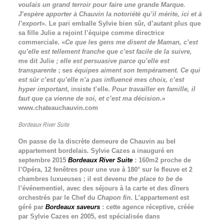
voulais un grand terroir pour faire une grande Marque.
J’espère apporter à Chauvin la notoriété qu’il mérite, ici et à
l’export
». Le pari emballe Sylvie bien sûr, d’autant plus que
sa fille Julie a rejoint l’équipe comme directrice
commerciale. «
Ce que les gens me disent de Maman, c’est
qu’elle est tellement franche que c’est facile de la suivre,
me dit Julie
; elle est persuasive parce qu’elle est
transparente
; s
es équipes aiment son tempérament. Ce qui
est sûr c’est qu’elle n’a pas influencé mes choix, c’est
hyper important
, insiste t’elle.
Pour travailler en famille, il
faut que ça vienne de soi, et c’est ma décision
.»
www.chateauchauvin.com
Bordeaux River Suite
On passe de la discrète demeure de Chauvin au bel
appartement bordelais. Sylvie Cazes a inauguré en
septembre 2015
Bordeaux River Suite
: 160m2 proche de
l’Opéra, 12 fenêtres pour une vue à 180° sur le fleuve et 2
chambres luxueuses ; il est devenu
the place to be
de
l’événementiel, avec des séjours à la carte et des dîners
orchestrés par le Chef du
Chapon fin
. L’appartement est
géré par
Bordeaux saveurs
: cette agence réceptive, créée
par Sylvie Cazes en 2005, est spécialisée dans