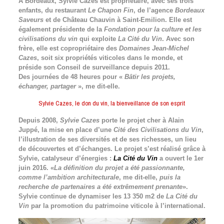
A Bordeaux, Sylvie Cazes est propriétaire, avec ses trois
enfants, du restaurant
Le Chapon Fin
, de l’agence
Bordeaux
Saveurs
et de Château Chauvin à Saint-Emilion. Elle est
également présidente de la
Fondation pour la culture et les
civilisations du vin
qui exploite
La Cité du Vin
. Avec son
frère, elle est copropriétaire des
Domaines Jean-Michel
Cazes
, soit six propriétés viticoles dans le monde, et
préside son Conseil de surveillance depuis 2011.
Des journées de 48 heures pour «
Bâtir les projets,
échanger, partager
», me dit-elle.
Sylvie Cazes, le don du vin, la bienveillance de son esprit
Depuis 2008,
Sylvie Cazes
porte le projet cher à Alain
Juppé, la mise en place d’une
Cité des Civilisations du Vin
,
l’illustration de ses diversités et de ses richesses, un lieu
de découvertes et d’échanges. Le projet s’est réalisé grâce à
Sylvie, catalyseur d’énergies :
La Cité du Vin
a ouvert le 1er
juin 2016. «
La définition du projet a été passionnante,
comme l’ambition architecturale
, me dit-elle,
puis la
recherche de partenaires a été extrêmement prenante
».
Sylvie continue de dynamiser les 13 350 m2 de
La Cité du
Vin
par la promotion du patrimoine viticole à l’international.