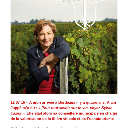
12 07 16 – A mon arrivée à Bordeaux il y a quatre ans, Alain
Juppé m’a dit : «
Pour tout savoir sur le vin, voyez Sylvie
Cazes
». Elle était alors sa conseillère municipale en charge
de la valorisation de la filière viticole et de l’oenotourisme