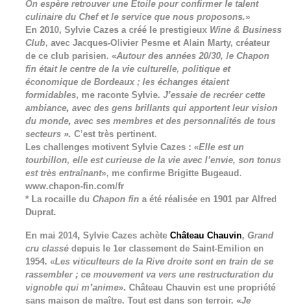
On espère retrouver une Etoile pour confirmer le talent
culinaire du Chef et le service que nous proposons.
»
En 2010, Sylvie Cazes a créé le prestigieux
Wine & Business
Club
, avec Jacques-Olivier Pesme et Alain Marty, créateur
de ce club parisien. «
Autour des années 20/30, le Chapon
fin était le centre de la vie culturelle, politique et
économique de Bordeaux ; les échanges étaient
formidables
, me raconte Sylvie.
J’essaie de recréer cette
ambiance, avec des gens brillants qui apportent leur vision
du monde, avec ses membres et des personnalités de tous
secteurs ».
C’est très pertinent.
Les challenges motivent Sylvie Cazes : «
Elle est un
tourbillon, elle est curieuse de la vie avec l’envie, son tonus
est très entraînant
», me confirme Brigitte Bugeaud.
www.chapon-fin.com/fr
* La rocaille du
Chapon fin
a été réalisée en 1901 par Alfred
Duprat.
En mai 2014, Sylvie Cazes achète
Château Chauvin
,
Grand
cru classé
depuis le 1er classement de Saint-Emilion en
1954. «
Les viticulteurs de la Rive droite sont en train de se
rassembler ; ce mouvement va vers une restructuration du
vignoble qui m’anime
». Château Chauvin est une propriété
sans maison de maître. Tout est dans son terroir. «
Je