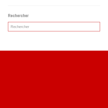
Rechercher
Site du livre le Vin, le Rouge, la Chine
Site de Vu du Train : les descriptions des paysages vus
des TGV