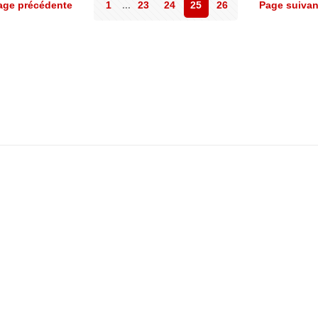
age précédente
1
...
23
24
25
26
Page suivan