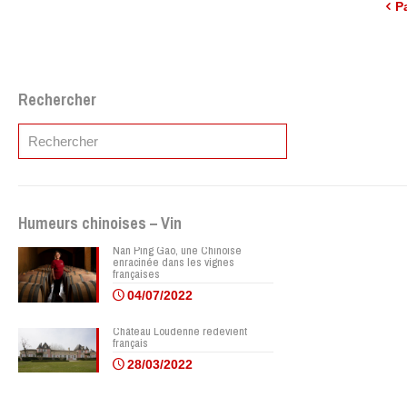
P
Rechercher
Humeurs chinoises – Vin
Nan Ping Gao, une Chinoise
enracinée dans les vignes
françaises
04/07/2022
Château Loudenne redevient
français
28/03/2022