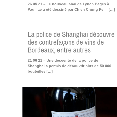
26 05 21 – Le nouveau chai de Lynch Bages à
Pauillac a été dessiné par Chien Chung Pei –
[…]
La police de Shanghai découvre
des contrefaçons de vins de
Bordeaux, entre autres
21 06 21 – Une descente de la police de
Shanghai a permis de découvrir plus de 50 000
bouteilles
[…]