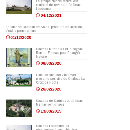
Le groupe chinois Moutai est
contraint de revendre Château
Loudenne
04/12/2021
Le futur de Château de Sours, propriété de Jack Ma,
c’est la permaculture
01/12/2020
Château Mirefleurs et le cognac
Roullet-Fransac pour ChangYu –
histoire
06/03/2020
L’actrice chinoise Zhao Wei
présente ses vins de Château La
Croix de Roche
26/02/2020
Château de Cadillac et Château
Meillac sont chinois
13/03/2019
Château Loudenne, sa
résurrection franco-chinoise