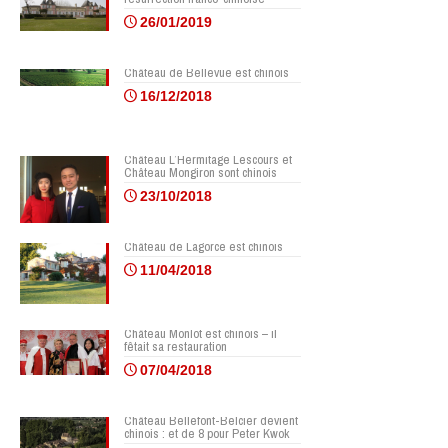
26/01/2019
Château de Bellevue est chinois
16/12/2018
Château L’Hermitage Lescours et
Château Mongiron sont chinois
23/10/2018
Château de Lagorce est chinois
11/04/2018
Château Monlot est chinois – il
fêtait sa restauration
07/04/2018
Château Bellefont-Belcier devient
chinois : et de 8 pour Peter Kwok